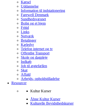
Kørsel
Uddannelse
Information til indstationering
Farewell Denmark
Sundhedsvæsnet
Bolig og et hjem
Fritid
Links
Netværk
Betalinger
Kæledyr
Telefon internet og tv
Offentlig Transport
Skole og dagpleje
Indkøb
Job til ægtefællen
Skat
Affald
Arbejds- opholdstilladelse
Resourcer
Kultur Kurser
Åbne Kultur Kurser
Kulturelle Bevidsthedskurser