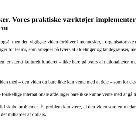
. Vores praktiske værktøjer implementerer
orm
n også, men den vigtigste viden forbliver i mennesker, i organisatoriske
inger for teams, som arbejder på tværs af afdelinger og landegrænser, me
e viden, er stærkt kulturelt funderet – ikke bare på tværs af nationalite
viden med – den viden du bare ikke kan vente med at dele – som for ek
forskellige internationale afdelinger bare ikke kunne vente med at gå t
illid skabe problemer. Ét problem kan være, at den viden som én medarb
det milliarder af dollars.