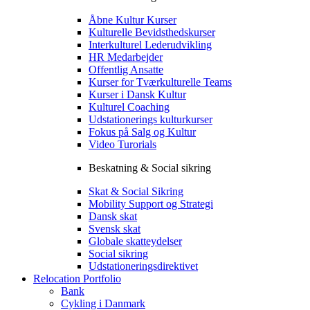
Åbne Kultur Kurser
Kulturelle Bevidsthedskurser
Interkulturel Lederudvikling
HR Medarbejder
Offentlig Ansatte
Kurser for Tværkulturelle Teams
Kurser i Dansk Kultur
Kulturel Coaching
Udstationerings kulturkurser
Fokus på Salg og Kultur
Video Turorials
Beskatning & Social sikring
Skat & Social Sikring
Mobility Support og Strategi
Dansk skat
Svensk skat
Globale skatteydelser
Social sikring
Udstationeringsdirektivet
Relocation Portfolio
Bank
Cykling i Danmark