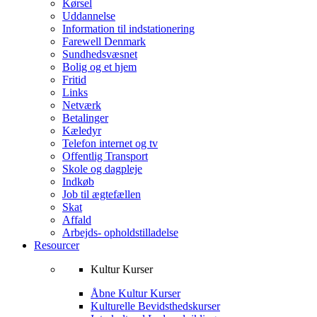
Kørsel
Uddannelse
Information til indstationering
Farewell Denmark
Sundhedsvæsnet
Bolig og et hjem
Fritid
Links
Netværk
Betalinger
Kæledyr
Telefon internet og tv
Offentlig Transport
Skole og dagpleje
Indkøb
Job til ægtefællen
Skat
Affald
Arbejds- opholdstilladelse
Resourcer
Kultur Kurser
Åbne Kultur Kurser
Kulturelle Bevidsthedskurser