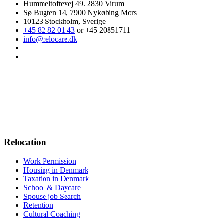
Hummeltoftevej 49. 2830 Virum
Sø Bugten 14, 7900 Nykøbing Mors
10123 Stockholm, Sverige
+45 82 82 01 43
or +45 20851711
info@relocare.dk
Relocation
Work Permission
Housing in Denmark
Taxation in Denmark
School & Daycare
Spouse job Search
Retention
Cultural Coaching