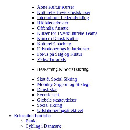
Åbne Kultur Kurser
Kulturelle Bevidsthedskurser
Interkulturel Lederudvikling
HR Medarbejder
Offentlig Ansatte
Kurser for Tværkulturelle Teams
Kurser i Dansk Kultur
Kulturel Coaching
Udstationerings kulturkurser
Fokus på Salg og Kultur
Video Turorials
Beskatning & Social sikring
Skat & Social Sikring
Mobility Support og Strategi
Dansk skat
Svensk skat
Globale skatteydelser
Social sikring
Udstationeringsdirektivet
Relocation Portfolio
Bank
Cykling i Danmark