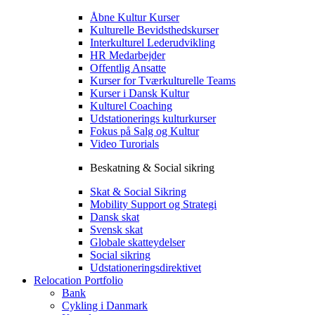
Åbne Kultur Kurser
Kulturelle Bevidsthedskurser
Interkulturel Lederudvikling
HR Medarbejder
Offentlig Ansatte
Kurser for Tværkulturelle Teams
Kurser i Dansk Kultur
Kulturel Coaching
Udstationerings kulturkurser
Fokus på Salg og Kultur
Video Turorials
Beskatning & Social sikring
Skat & Social Sikring
Mobility Support og Strategi
Dansk skat
Svensk skat
Globale skatteydelser
Social sikring
Udstationeringsdirektivet
Relocation Portfolio
Bank
Cykling i Danmark