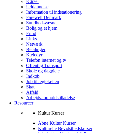
Kørsel
Uddannelse
Information til indstationering
Farewell Denmark
Sundhedsvæsnet
Bolig og et hjem
Fritid
Links
Netværk
Betalinger
Kæledyr
Telefon internet og tv
Offentlig Transport
Skole og dagpleje
Indkøb
Job til ægtefællen
Skat
Affald
Arbejds- opholdstilladelse
Resourcer
Kultur Kurser
Åbne Kultur Kurser
Kulturelle Bevidsthedskurser